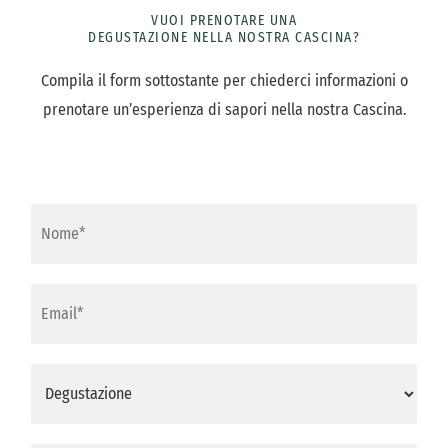
VUOI PRENOTARE UNA
DEGUSTAZIONE NELLA NOSTRA CASCINA?
Compila il form sottostante per chiederci informazioni o
prenotare un’esperienza di sapori nella nostra Cascina.
N
o
m
e
*
E
m
a
i
l
D
*
e
g
u